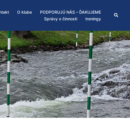
ntakt
O klube
PODPORUJÚ NÁS – ĎAKUJEME
Search
Správy o činnosti
treningy