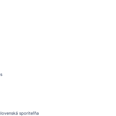
es
ovenská sporiteľňa