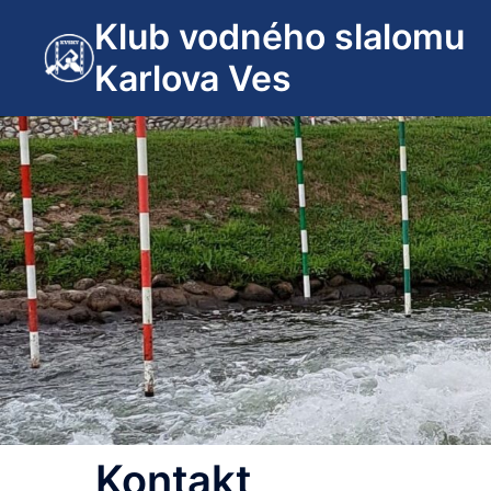
Preskočiť
Klub vodného slalomu
na
Karlova Ves
obsah
Kontakt