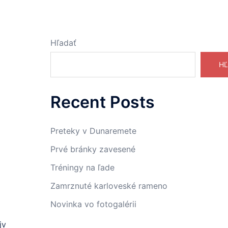
Hľadať
HĽ
Recent Posts
Preteky v Dunaremete
Prvé bránky zavesené
Tréningy na ľade
Zamrznuté karloveské rameno
Novinka vo fotogalérii
jv