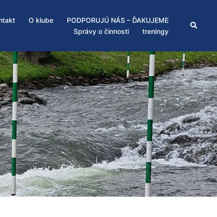
ntakt
O klube
PODPORUJÚ NÁS – ĎAKUJEME
Search
Správy o činnosti
treningy