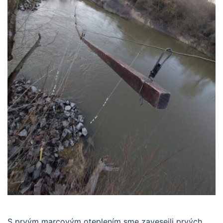
S prvým marcovým oteplením sme zaveseili prvých