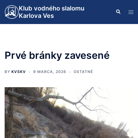
Preskočiť
Klub vodného slalomu
Search
na
Tog
Karlova Ves
obsah
men
Prvé bránky zavesené
BY
KVSKV
9 MARCA, 2026
OSTATNÉ