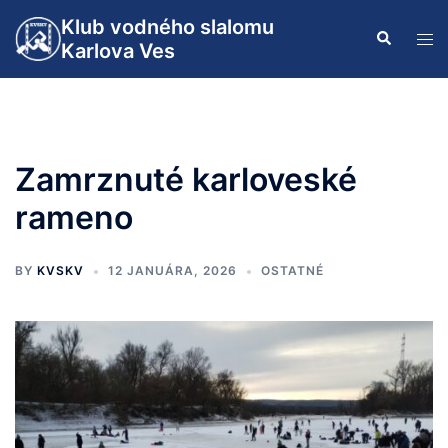
Preskočiť
Klub vodného slalomu
Search
na
Tog
Karlova Ves
obsah
men
Zamrznuté karloveské
rameno
BY
KVSKV
12 JANUÁRA, 2026
OSTATNÉ