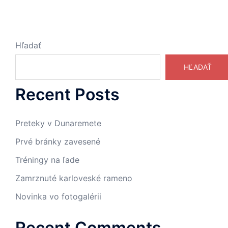
Hľadať
HĽADAŤ
Recent Posts
Preteky v Dunaremete
Prvé bránky zavesené
Tréningy na ľade
Zamrznuté karloveské rameno
Novinka vo fotogalérii
Recent Comments