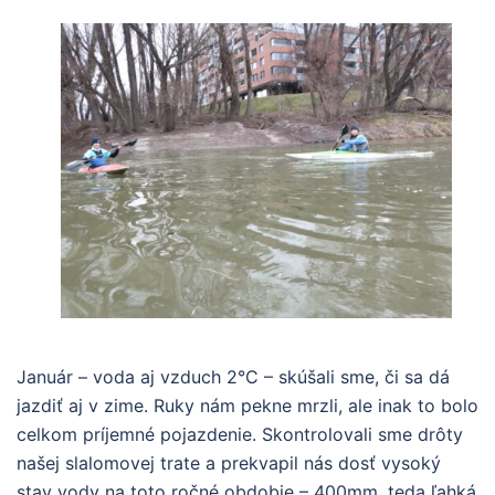
Január – voda aj vzduch 2°C – skúšali sme, či sa dá
jazdiť aj v zime. Ruky nám pekne mrzli, ale inak to bolo
celkom príjemné pojazdenie. Skontrolovali sme drôty
našej slalomovej trate a prekvapil nás dosť vysoký
stav vody na toto ročné obdobie – 400mm, teda ľahká