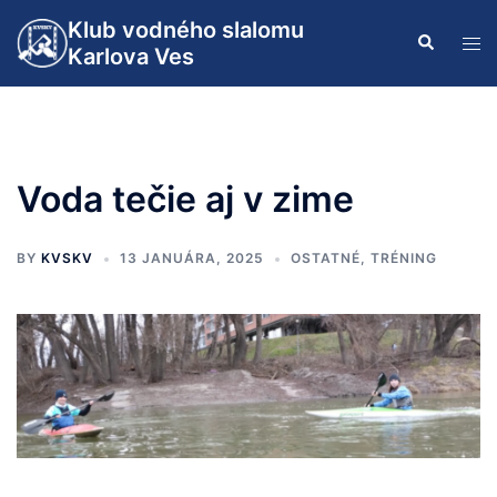
Preskočiť
Klub vodného slalomu
Search
na
Tog
Karlova Ves
obsah
men
Voda tečie aj v zime
BY
KVSKV
13 JANUÁRA, 2025
OSTATNÉ
,
TRÉNING