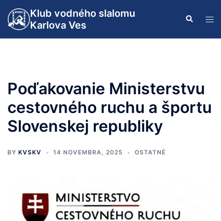
Preskočiť
Klub vodného slalomu
Search
na
Tog
Karlova Ves
obsah
men
Poďakovanie Ministerstvu
cestovného ruchu a športu
Slovenskej republiky
BY
KVSKV
14 NOVEMBRA, 2025
OSTATNÉ